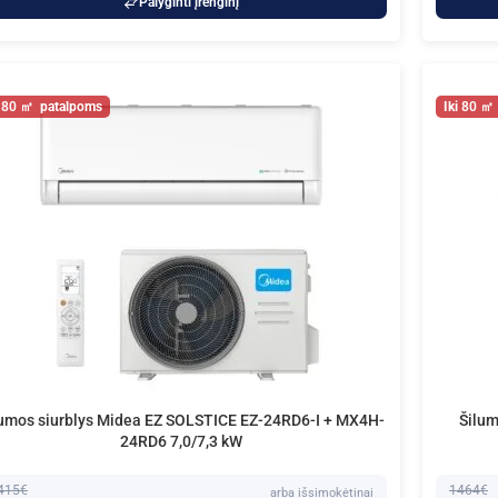
Palyginti įrenginį
80
80
lumos siurblys Midea EZ SOLSTICE EZ-24RD6-I + MX4H-
Šilum
24RD6 7,0/7,3 kW
415€
1464€
arba išsimokėtinai