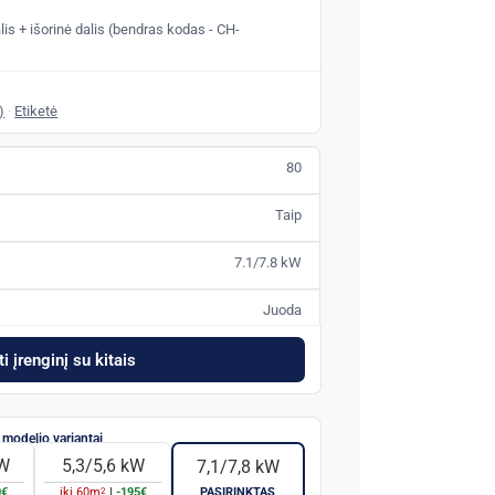
lis + išorinė dalis (bendras kodas - CH-
)
·
Etiketė
80
Taip
7.1/7.8 kW
Juoda
i įrenginį su kitais
kW
5,3/5,6 kW
7,1/7,8 kW
2
0€
iki
60
m
|
-195€
PASIRINKTAS