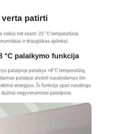
erta patirti
veikia net esant -25 °C temperatūrai,
onomiškas ir draugiškas aplinkai.
8 °C palaikymo funkcija
inys patalpoje palaikys +8°С temperatūrą,
sdamas patalpai atvėsti naudodamas itin
ektros energijos. Ši funkcija ypač naudinga
dažnai negyvenamose patalpose.