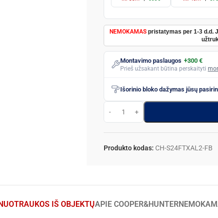
NEMOKAMAS
pristatymas per 1-3 d.d. 
užtruk
Montavimo paslaugos
+300 €
Prieš užsakant būtina perskaityti
mon
Išorinio bloko dažymas jūsų pasiri
Produkto kodas:
CH-S24FTXAL2-FB
NUOTRAUKOS IŠ OBJEKTŲ
APIE COOPER&HUNTER
NEMOKAM