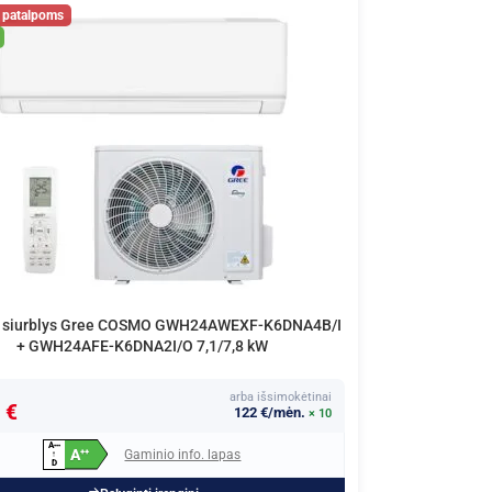
s siurblys Gree COSMO GWH24AWEXF-K6DNA4B/I
+ GWH24AFE-K6DNA2I/O 7,1/7,8 kW
arba išsimokėtinai
 €
122 €/mėn.
× 10
A
+
+
+
A
Gaminio info. lapas
+
+
↑
D