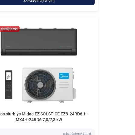
Palyginti įrenginį
os siurblys Midea EZ SOLSTICE EZB-24RD6-I +
MX4H-24RD6 7,0/7,3 kW
arba išsimokėtinai