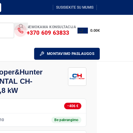
SUSISIEKITE SU MUMIS
NEMOKAMA KONSULTACIJA
0.00
€
+370 609 63833
MONTAVIMO PASLAUGOS
ooper&Hunter
NTAL CH-
,8 kW
−406 €
10
Be pabrangimo