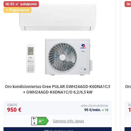
80
Populiarus
Oro kondicionierius Gree PULAR GWH24AGD-K6DNA1C/I
Or
+ GWH24AGD-K6DNA1C/O 6,2/6,5 kW
1267€
1
arba išsimokėtinai
950 €
1
95 €/mėn.
× 10
A
+
+
+
A
Gaminio info. lapas
+
+
↑
D