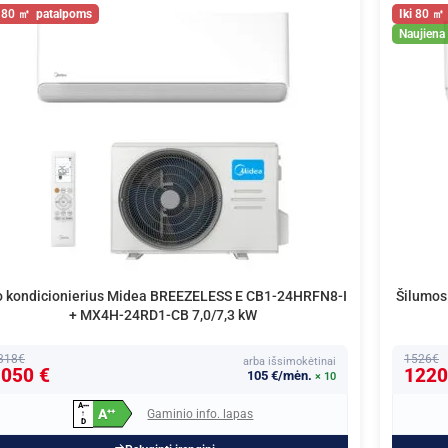
80
80
Naujiena
o kondicionierius Midea BREEZELESS E CB1-24HRFN8-I
Šilumo
+ MX4H-24RD1-CB 7,0/7,3 kW
318€
1526€
arba išsimokėtinai
050 €
1220
105 €/mėn.
× 10
A
+
+
+
A
Gaminio info. lapas
+
+
↑
D