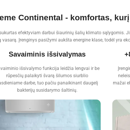
e Continental - komfortas, kurį v
urtas efektyviam darbui šiaurinių šalių klimato sąlygomis. Jis 
vasarą. Įrenginys pasižymi aukšta energine klase, todėl yra ek
Savaiminis išsivalymas
+
vaiminio išsivalymo funkcija leidžia lengvai ir be
Įreng
rūpesčių palaikyti švarą šilumos siurblio
nelei
asdieniame darbe, tuo pačiu panaikinant daugelį
mažai el
bakterijų susidarymo šaltinių.