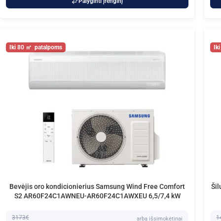
Palyginti įrenginį
80
Bevėjis oro kondicionierius Samsung Wind Free Comfort
Ši
S2 AR60F24C1AWNEU-AR60F24C1AWXEU 6,5/7,4 kW
3173€
1
arba išsimokėtinai