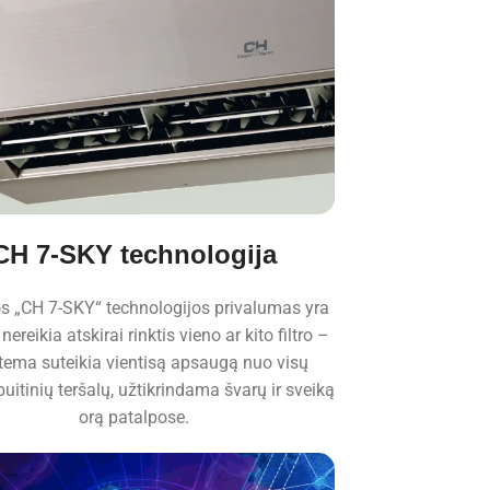
CH 7-SKY technologija
os „CH 7-SKY“ technologijos privalumas yra
nereikia atskirai rinktis vieno ar kito filtro –
stema suteikia vientisą apsaugą nuo visų
uitinių teršalų, užtikrindama švarų ir sveiką
orą patalpose.