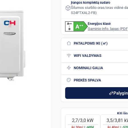
Įrangos komplektą sudaro
Šilumos siurblio oras/oras vidinė da
S24FTXAL2-FB)
Energijos klasė
A
+
+
+
A
+
+
↑
Gaminio info. lapas (PDF
D
PATALPOMS IKI (㎡)
WIFI VALDYMAS
NOMINALI GALIA
PREKĖS SPALVA
Palygint
2,7/3,0 kW
3,5/3,81 
2
2
iki
30
m
|
-605€
iki
40
m
|
-57