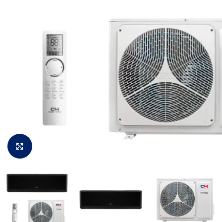
Padidinti vaizdą