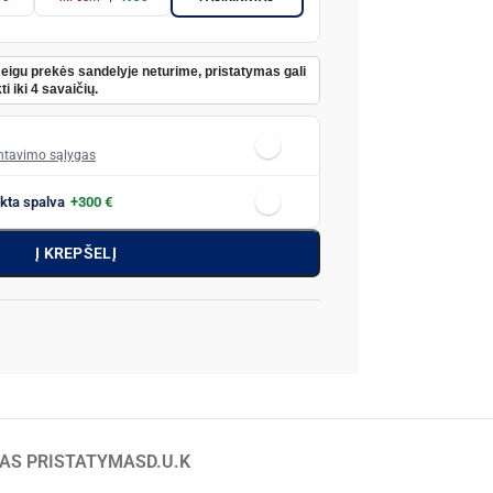
Jeigu prekės sandelyje neturime, pristatymas gali
ti iki 4 savaičių.
tavimo sąlygas
nkta spalva
+300 €
Į KREPŠELĮ
AS PRISTATYMAS
D.U.K