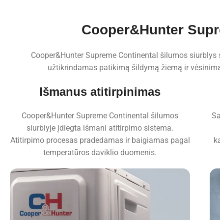
Cooper&Hunter Suprem
Cooper&Hunter Supreme Continental šilumos siurblys suk
užtikrindamas patikimą šildymą žiemą ir vėsinimą 
Išmanus atitirpinimas
Cooper&Hunter Supreme Continental šilumos
Sa
siurblyje įdiegta išmani atitirpimo sistema.
Atitirpimo procesas pradedamas ir baigiamas pagal
k
temperatūros daviklio duomenis.