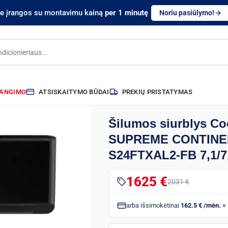
te įrangos su montavimu kainą
per 1 minutę
Noriu pasiūlymo!
RANGIMO
ATSISKAITYMO BŪDAI
PREKIŲ PRISTATYMAS
Šilumos siurblys C
SUPREME CONTINE
S24FTXAL2-FB 7,1/7
1625 €
2031 €
arba išsimokėtinai
162.5 € /mėn.
× 