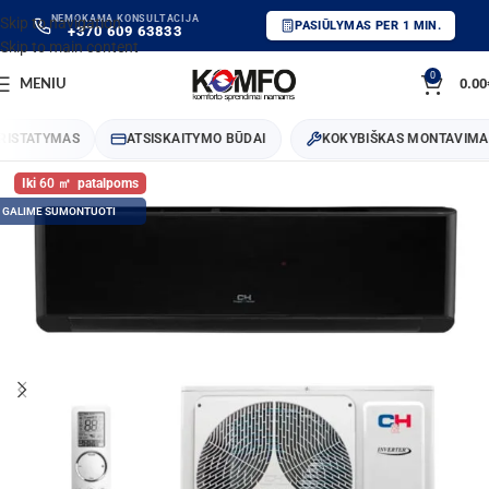
NEMOKAMA KONSULTACIJA
Skip to navigation
PASIŪLYMAS PER 1 MIN.
+370 609 63833
Skip to main content
0
0.00
MENIU
STATYMAS
ATSISKAITYMO BŪDAI
KOKYBIŠKAS MONTAVIMAS
60
GALIME SUMONTUOTI