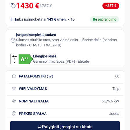
1430 €
1787 €
−357 €
arba išsimokėtinai
143 € /mėn.
× 10
Be pabrangimo
Įrangos komplektą sudaro
Šilumos siurblio oras/oras vidinė dalis + išorinė dalis (bendras
kodas - CH-S18FTXAL2-FB)
Energijos klasė
A
+
+
+
A
+
+
↑
Gaminio info. lapas (PDF)
·
Etiketė
D
PATALPOMS IKI (㎡)
60
WIFI VALDYMAS
Taip
NOMINALI GALIA
5.3/5.6 kW
PREKĖS SPALVA
Juoda
Palyginti įrenginį su kitais