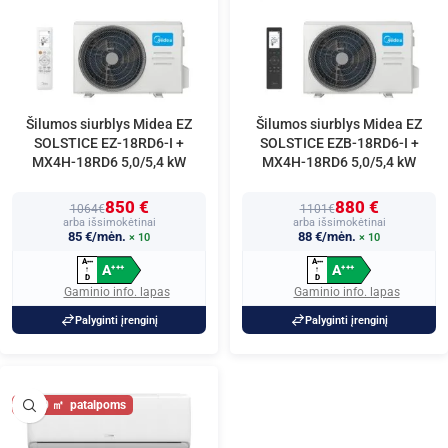
Šilumos siurblys Midea EZ
Šilumos siurblys Midea EZ
SOLSTICE EZ-18RD6-I +
SOLSTICE EZB-18RD6-I +
MX4H-18RD6 5,0/5,4 kW
MX4H-18RD6 5,0/5,4 kW
850 €
880 €
1064€
1101€
arba išsimokėtinai
arba išsimokėtinai
85 €/mėn.
88 €/mėn.
× 10
× 10
A
A
+
+
+
+
+
+
A
A
+
+
+
+
+
+
↑
↑
D
D
Gaminio info. lapas
Gaminio info. lapas
Palyginti įrenginį
Palyginti įrenginį
60