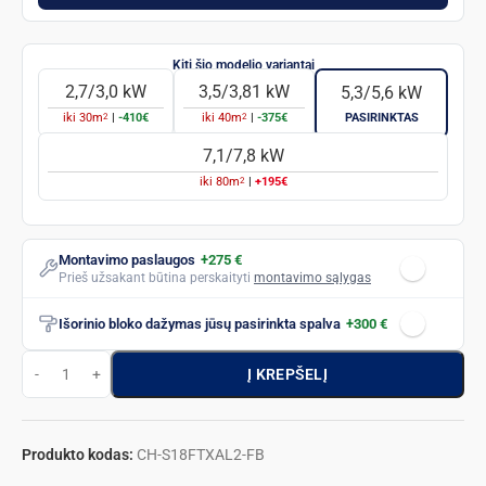
2,7/3,0 kW
3,5/3,81 kW
5,3/5,6 kW
2
2
iki
30
m
|
-410€
iki
40
m
|
-375€
PASIRINKTAS
7,1/7,8 kW
2
iki
80
m
|
+195€
Montavimo paslaugos
+275 €
Prieš užsakant būtina perskaityti
montavimo sąlygas
Išorinio bloko dažymas jūsų pasirinkta spalva
+300 €
Į KREPŠELĮ
Produkto kodas:
CH-S18FTXAL2-FB