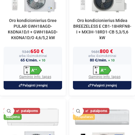
Oro kondicionierius Gree
Oro kondicionierius Midea
PULAR GWH18AGD-
BREEZELESS E CB1-18HRFN8-
K6DNA1D/I + GWH18AGD-
I + MX3H-18RD1-CB 5,3/5,6
K6DNA1D/O 4,6/5,2 kW
kW
650 €
800 €
934€
968€
arba išsimokėtinai
arba išsimokėtinai
65 €/mėn.
80 €/mėn.
× 10
× 10
A
A
+
+
+
+
+
+
A
A
+
+
+
+
↑
↑
D
D
Gaminio info. lapas
Gaminio info. lapas
Palyginti įrenginį
Palyginti įrenginį
60
60
Naujiena
Populiarus