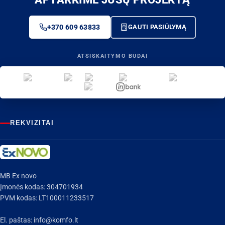
+370 609 63833
GAUTI PASIŪLYMĄ
ATSISKAITYMO BŪDAI
REKVIZITAI
MB Ex novo
Įmonės kodas: 304701934
PVM kodas: LT100011233517
El. paštas:
info@komfo.lt