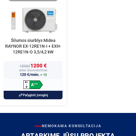
Šilumos siurblys Midea
RAYNOR EX-12RE1N-I + EXH-
12RE1N-O 3,5/4,2 kW
1200 €
1500€
arba išsimokėtinai
120 €/mėn.
× 10
A
+
+
+
A
+
+
+
↑
D
Palyginti įrenginį
NEMOKAMA KONSULTACIJA
APTARKIME JŪSŲ PROJEKTĄ