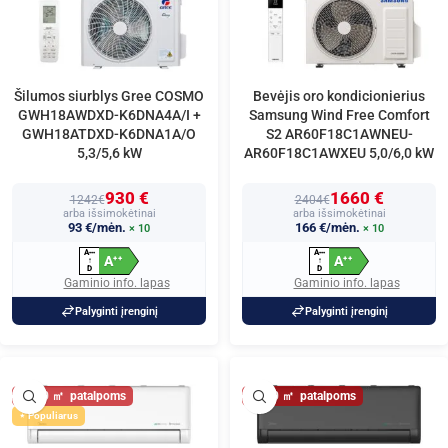
Šilumos siurblys Gree COSMO
Bevėjis oro kondicionierius
GWH18AWDXD-K6DNA4A/I +
Samsung Wind Free Comfort
GWH18ATDXD-K6DNA1A/O
S2 AR60F18C1AWNEU-
5,3/5,6 kW
AR60F18C1AWXEU 5,0/6,0 kW
930 €
1660 €
1242€
2404€
arba išsimokėtinai
arba išsimokėtinai
93 €/mėn.
166 €/mėn.
× 10
× 10
A
A
+
+
+
+
+
+
A
A
+
+
+
+
↑
↑
D
D
Gaminio info. lapas
Gaminio info. lapas
Palyginti įrenginį
Palyginti įrenginį
60
60
Populiarus