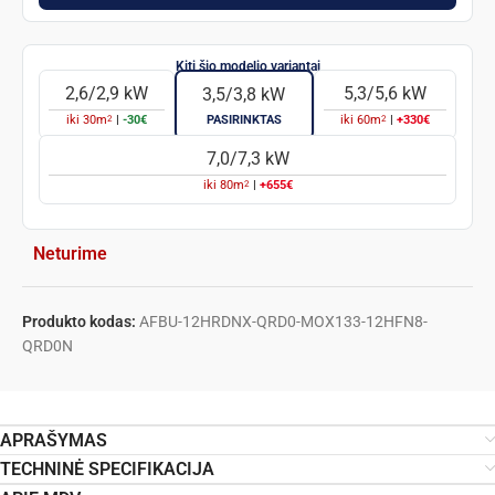
2,6/2,9 kW
5,3/5,6 kW
3,5/3,8 kW
2
2
iki
30
m
|
-30€
PASIRINKTAS
iki
60
m
|
+330€
7,0/7,3 kW
2
iki
80
m
|
+655€
Neturime
Produkto kodas:
AFBU-12HRDNX-QRD0-MOX133-12HFN8-
QRD0N
APRAŠYMAS
TECHNINĖ SPECIFIKACIJA