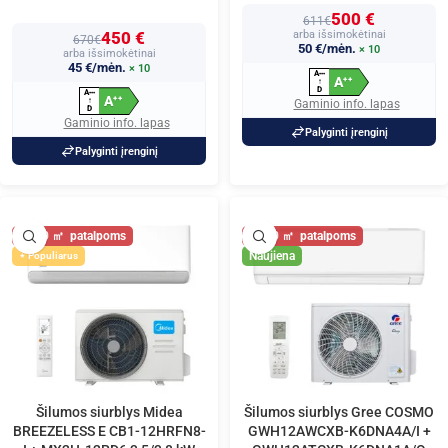
500 €
611€
450 €
arba išsimokėtinai
670€
50 €/mėn.
× 10
arba išsimokėtinai
45 €/mėn.
× 10
A
+
+
+
A
+
+
↑
D
A
+
+
+
A
+
+
↑
Gaminio info. lapas
D
Gaminio info. lapas
Palyginti įrenginį
Palyginti įrenginį
40
40
Naujiena
Populiarus
Šilumos siurblys Midea
Šilumos siurblys Gree COSMO
BREEZELESS E CB1-12HRFN8-
GWH12AWCXB-K6DNA4A/I +