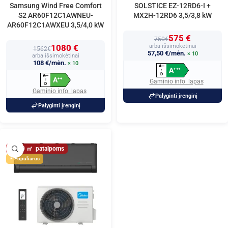
Samsung Wind Free Comfort
SOLSTICE EZ-12RD6-I +
S2 AR60F12C1AWNEU-
MX2H-12RD6 3,5/3,8 kW
AR60F12C1AWXEU 3,5/4,0 kW
575 €
750€
1080 €
arba išsimokėtinai
1562€
57,50 €/mėn.
× 10
arba išsimokėtinai
108 €/mėn.
× 10
A
+
+
+
A
+
+
+
↑
D
A
+
+
+
A
+
+
↑
Gaminio info. lapas
D
Gaminio info. lapas
Palyginti įrenginį
Palyginti įrenginį
40
Populiarus