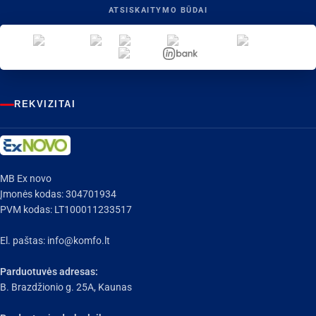
ATSISKAITYMO BŪDAI
REKVIZITAI
MB Ex novo
Įmonės kodas: 304701934
PVM kodas: LT100011233517
El. paštas:
info@komfo.lt
Parduotuvės adresas:
B. Brazdžionio g. 25A, Kaunas