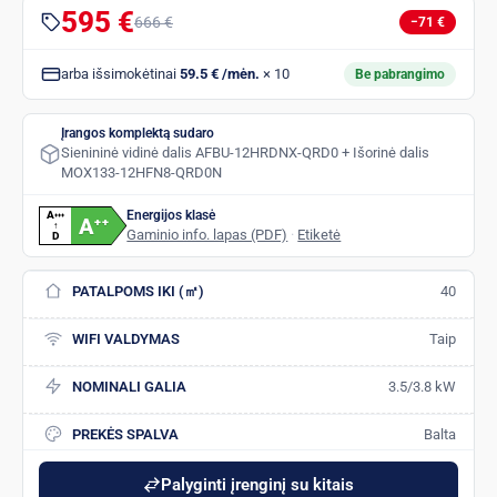
595 €
666 €
−71 €
arba išsimokėtinai
59.5 € /mėn.
× 10
Be pabrangimo
Įrangos komplektą sudaro
Sienininė vidinė dalis AFBU-12HRDNX-QRD0 + Išorinė dalis
MOX133-12HFN8-QRD0N
Energijos klasė
A
+
+
+
A
+
+
↑
Gaminio info. lapas (PDF)
·
Etiketė
D
PATALPOMS IKI (㎡)
40
WIFI VALDYMAS
Taip
NOMINALI GALIA
3.5/3.8 kW
PREKĖS SPALVA
Balta
Palyginti įrenginį su kitais