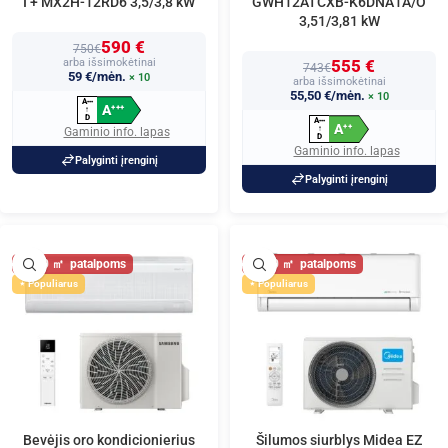
I + MX2H-12RD6 3,5/3,8 kW
GWH12ATCXB-K6DNA1A/O
3,51/3,81 kW
590 €
750€
arba išsimokėtinai
555 €
743€
59 €/mėn.
× 10
arba išsimokėtinai
55,50 €/mėn.
× 10
A
+
+
+
A
+
+
+
↑
D
A
+
+
+
A
+
+
↑
Gaminio info. lapas
D
Gaminio info. lapas
Palyginti įrenginį
Palyginti įrenginį
40
40
Populiarus
Populiarus
Bevėjis oro kondicionierius
Šilumos siurblys Midea EZ