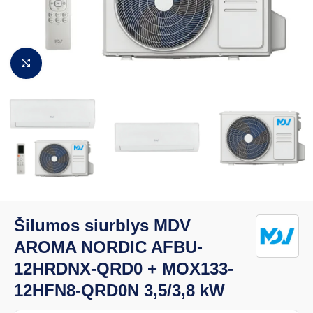
Padidinti vaizdą
Šilumos siurblys MDV
AROMA NORDIC AFBU-
12HRDNX-QRD0 + MOX133-
12HFN8-QRD0N 3,5/3,8 kW