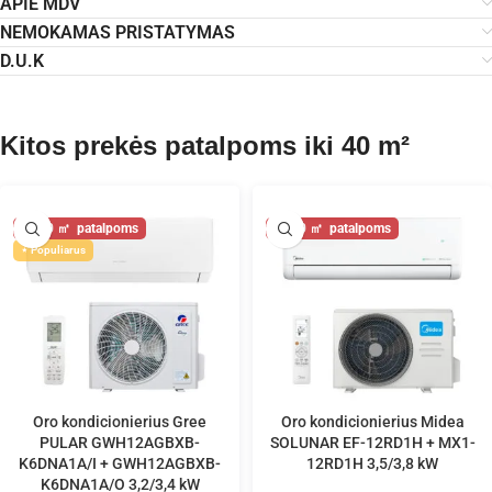
APIE MDV
NEMOKAMAS PRISTATYMAS
D.U.K
Kitos prekės patalpoms iki 40 m²
40
40
Populiarus
Oro kondicionierius Gree
Oro kondicionierius Midea
PULAR GWH12AGBXB-
SOLUNAR EF-12RD1H + MX1-
K6DNA1A/I + GWH12AGBXB-
12RD1H 3,5/3,8 kW
K6DNA1A/O 3,2/3,4 kW