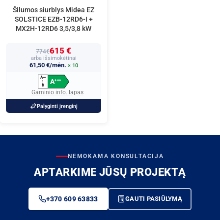
Šilumos siurblys Midea EZ
SOLSTICE EZB-12RD6-I +
MX2H-12RD6 3,5/3,8 kW
615 €
774€
arba išsimokėtinai
61,50 €/mėn.
× 10
A
+
+
+
A
+
+
+
↑
D
Gaminio info. lapas
Palyginti įrenginį
NEMOKAMA KONSULTACIJA
APTARKIME JŪSŲ PROJEKTĄ
+370 609 63833
GAUTI PASIŪLYMĄ