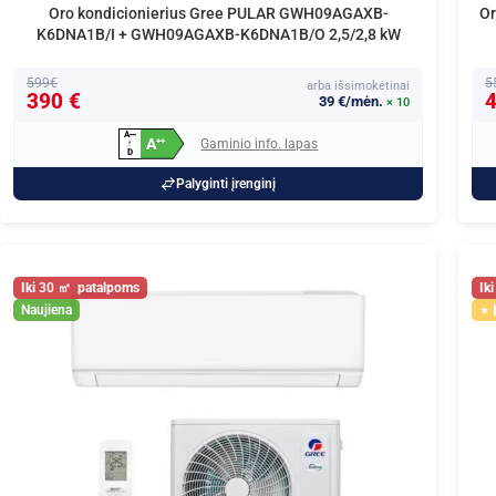
Oro kondicionierius Gree PULAR GWH09AGAXB-
Or
K6DNA1B/I + GWH09AGAXB-K6DNA1B/O 2,5/2,8 kW
599€
5
arba išsimokėtinai
390 €
4
39 €/mėn.
× 10
A
+
+
+
A
Gaminio info. lapas
+
+
↑
D
Palyginti įrenginį
30
Naujiena