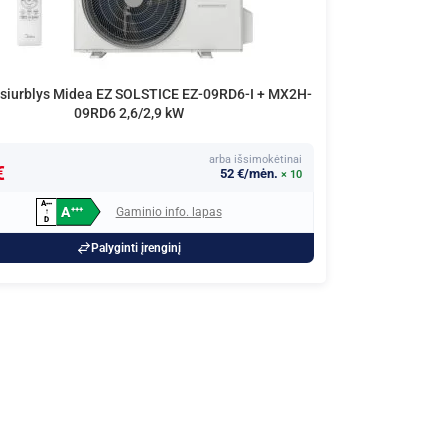
 siurblys Midea EZ SOLSTICE EZ-09RD6-I + MX2H-
09RD6 2,6/2,9 kW
arba išsimokėtinai
€
52 €/mėn.
× 10
A
+
+
+
A
Gaminio info. lapas
+
+
+
↑
D
Palyginti įrenginį