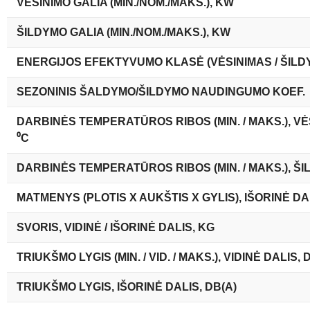
VĖSINIMO GALIA (MIN./NOM./MAKS.), KW
ŠILDYMO GALIA (MIN./NOM./MAKS.), KW
ENERGIJOS EFEKTYVUMO KLASĖ (VĖSINIMAS / ŠILD
SEZONINIS ŠALDYMO/ŠILDYMO NAUDINGUMO KOEF.
DARBINĖS TEMPERATŪROS RIBOS (MIN. / MAKS.), VĖ
⁰C
DARBINĖS TEMPERATŪROS RIBOS (MIN. / MAKS.), ŠI
MATMENYS (PLOTIS X AUKŠTIS X GYLIS), IŠORINĖ DA
SVORIS, VIDINĖ / IŠORINĖ DALIS, KG
TRIUKŠMO LYGIS (MIN. / VID. / MAKS.), VIDINĖ DALIS, 
TRIUKŠMO LYGIS, IŠORINĖ DALIS, DB(A)