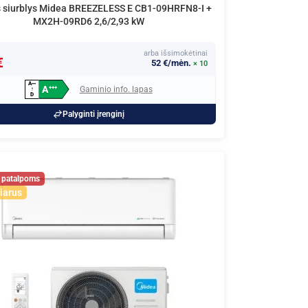
 siurblys Midea BREEZELESS E CB1-09HRFN8-I +
MX2H-09RD6 2,6/2,93 kW
arba išsimokėtinai
€
52 €/mėn.
× 10
A
+
+
+
A
Gaminio info. lapas
+
+
+
↑
D
Palyginti įrenginį
iarus