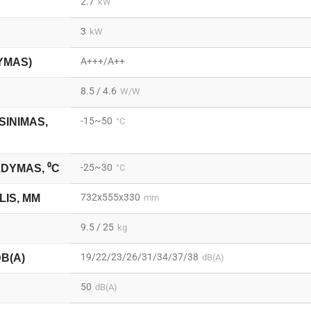
2.7
kW
3
kW
A+++/A++
YMAS)
8.5 / 4.6
W/W
-15~50
SINIMAS,
°C
-25~30
LDYMAS, ⁰C
°C
732x555x330
LIS, MM
mm
9.5 / 25
kg
19/22/23/26/31/34/37/38
DB(A)
dB(A)
50
dB(A)