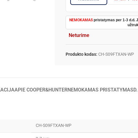
NEMOKAMAS
pristatymas per 1-3 d.d. 
užtruk
Neturime
Produkto kodas:
CH-S09FTXAN-WP
KACIJA
APIE COOPER&HUNTER
NEMOKAMAS PRISTATYMAS
D
CH-S09FTXAN-WP