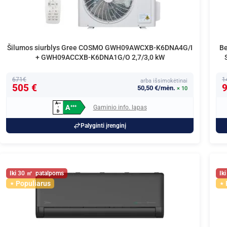
Šilumos siurblys Gree COSMO GWH09AWCXB-K6DNA4G/I
Be
+ GWH09ACCXB-K6DNA1G/O 2,7/3,0 kW
671€
1
arba išsimokėtinai
505 €
9
50,50 €/mėn.
× 10
A
+
+
+
A
Gaminio info. lapas
+
+
+
↑
D
Palyginti įrenginį
30
Populiarus