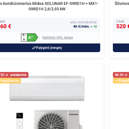
o kondicionierius Midea SOLUNAR EF-09RD1H + MX1-
Šilumos
09RD1H 2,6/2,93 kW
56€
714€
arba išsimokėtinai
60 €
520 
46 €/mėn.
× 10
A
+
+
+
A
Gaminio info. lapas
+
+
↑
D
Palyginti įrenginį
30
30
Populiarus
Popul