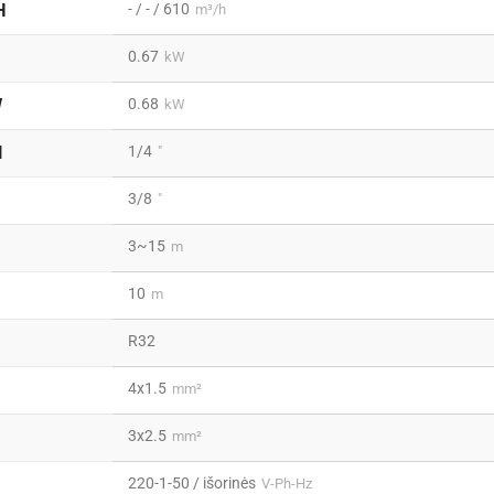
- / - / 610
H
m³/h
0.67
kW
0.68
W
kW
1/4
I
"
3/8
"
3~15
m
10
m
R32
4x1.5
mm²
3x2.5
mm²
220-1-50 / išorinės
V-Ph-Hz