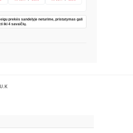
Jeigu prekės sandelyje neturime, pristatymas gali
ti iki 4 savaičių.
.U.K