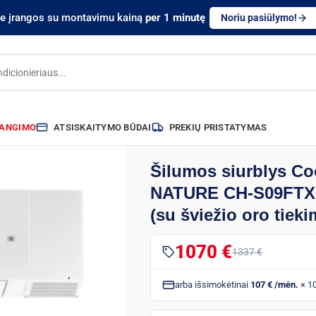
te įrangos su montavimu kainą
per 1 minutę
Noriu pasiūlymo!
RANGIMO
ATSISKAITYMO BŪDAI
PREKIŲ PRISTATYMAS
Šilumos siurblys C
NATURE CH-S09FTXA
(su šviežio oro tieki
1070 €
1337 €
arba išsimokėtinai
107 € /mėn.
× 1