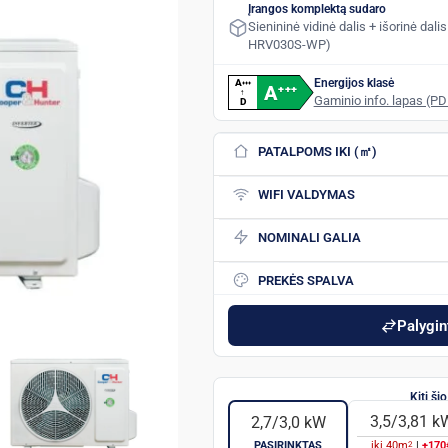
Įrangos komplektą sudaro
Sienininė vidinė dalis + išorinė da
HRV030S-WP)
Energijos klasė
A
+
+
+
A
+
+
+
↑
Gaminio info. lapas (PD
D
PATALPOMS IKI (㎡)
WIFI VALDYMAS
NOMINALI GALIA
PREKĖS SPALVA
Palygint
3,5/3,81 k
2,7/3,0 kW
2
PASIRINKTAS
iki
40
m
|
+170