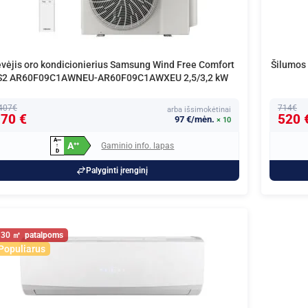
vėjis oro kondicionierius Samsung Wind Free Comfort
Šilumos
S2 AR60F09C1AWNEU-AR60F09C1AWXEU 2,5/3,2 kW
407€
714€
arba išsimokėtinai
70 €
520 
97 €/mėn.
× 10
A
+
+
+
A
Gaminio info. lapas
+
+
↑
D
Palyginti įrenginį
30
Populiarus