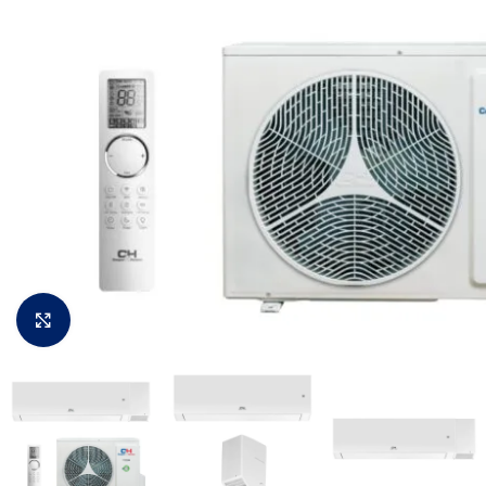
Padidinti vaizdą