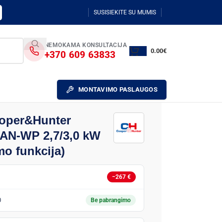
SUSISIEKITE SU MUMIS
NEMOKAMA KONSULTACIJA
0.00
€
+370 609 63833
MONTAVIMO PASLAUGOS
ooper&Hunter
N-WP 2,7/3,0 kW
mo funkcija)
−267 €
0
Be pabrangimo