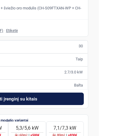
lis + šviežio oro modulis (CH-S09FTXAN-WP + CH-
F)
·
Etiketė
30
Taip
2.7/3.0 kW
Balta
i įrenginį su kitais
W
5,3/5,6 kW
7,1/7,3 kW
2
2
€
iki
60
m
|
+500€
iki
80
m
|
+830€