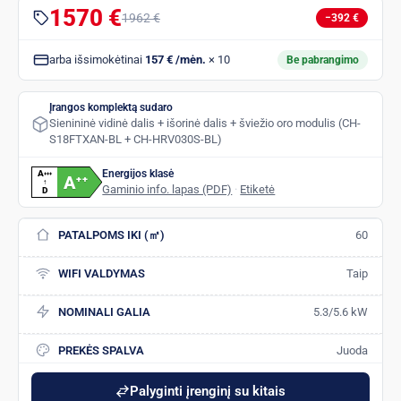
1570 €
1962 €
−392 €
arba išsimokėtinai
157 € /mėn.
× 10
Be pabrangimo
Įrangos komplektą sudaro
Sienininė vidinė dalis + išorinė dalis + šviežio oro modulis (CH-
S18FTXAN-BL + CH-HRV030S-BL)
Energijos klasė
A
+
+
+
A
+
+
↑
Gaminio info. lapas (PDF)
·
Etiketė
D
PATALPOMS IKI (㎡)
60
WIFI VALDYMAS
Taip
NOMINALI GALIA
5.3/5.6 kW
PREKĖS SPALVA
Juoda
Palyginti įrenginį su kitais