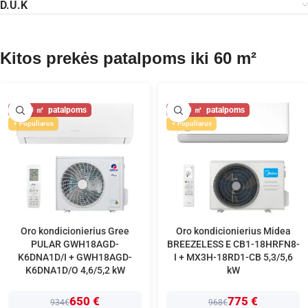
D.U.K
Kitos prekės patalpoms iki 60 m²
60
60
Populiarus
Populiarus
Oro kondicionierius Gree
Oro kondicionierius Midea
PULAR GWH18AGD-
BREEZELESS E CB1-18HRFN8-
K6DNA1D/I + GWH18AGD-
I + MX3H-18RD1-CB 5,3/5,6
K6DNA1D/O 4,6/5,2 kW
kW
650 €
775 €
934€
968€