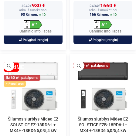
930 €
1660 €
1242€
2404€
arba išsimokėtinai
arba išsimokėtinai
93 €/mėn.
166 €/mėn.
× 10
× 10
A
A
+
+
+
+
+
+
A
A
+
+
+
+
↑
↑
D
D
Gaminio info. lapas
Gaminio info. lapas
Palyginti įrenginį
Palyginti įrenginį
60
NETURIME
60
Populiarus
Šilumos siurblys Midea EZ
Šilumos siurblys Midea EZ
SOLSTICE EZ-18RD6-I +
SOLSTICE EZB-18RD6-I +
MX4H-18RD6 5,0/5,4 kW
MX4H-18RD6 5,0/5,4 kW