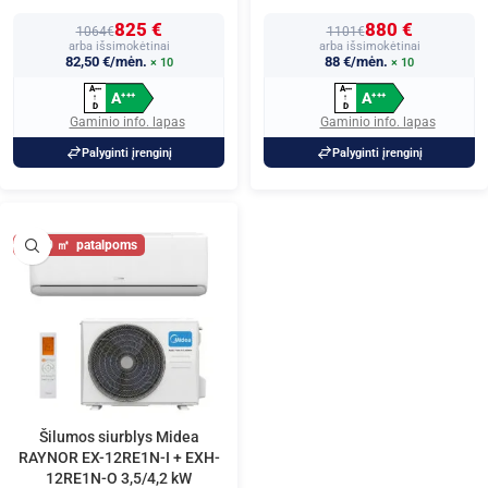
825 €
880 €
1064€
1101€
arba išsimokėtinai
arba išsimokėtinai
82,50 €/mėn.
88 €/mėn.
× 10
× 10
A
A
+
+
+
+
+
+
A
A
+
+
+
+
+
+
↑
↑
D
D
Gaminio info. lapas
Gaminio info. lapas
Palyginti įrenginį
Palyginti įrenginį
60
Šilumos siurblys Midea
RAYNOR EX-12RE1N-I + EXH-
12RE1N-O 3,5/4,2 kW