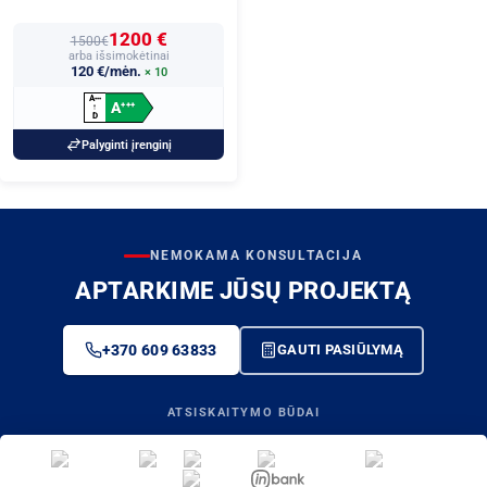
1200 €
1500€
arba išsimokėtinai
120 €/mėn.
× 10
A
+
+
+
A
+
+
+
↑
D
Palyginti įrenginį
NEMOKAMA KONSULTACIJA
APTARKIME JŪSŲ PROJEKTĄ
+370 609 63833
GAUTI PASIŪLYMĄ
ATSISKAITYMO BŪDAI