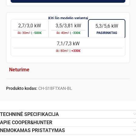
2,7/3,0 kW
3,5/3,81 kW
5,3/5,6 kW
2
2
iki
30
m
|
-500€
iki
40
m
|
-330€
PASIRINKTAS
7,1/7,3 kW
2
iki
80
m
|
+330€
Neturime
Produkto kodas:
CH-S18FTXAN-BL
TECHNINĖ SPECIFIKACIJA
APIE COOPER&HUNTER
NEMOKAMAS PRISTATYMAS