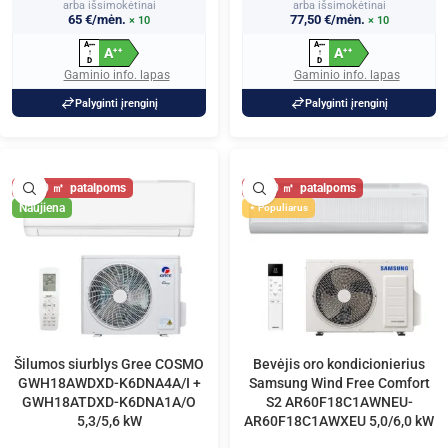
arba išsimokėtinai
arba išsimokėtinai
65 €/mėn.
77,50 €/mėn.
× 10
× 10
A
A
+
+
+
+
+
+
A
A
+
+
+
+
↑
↑
D
D
Gaminio info. lapas
Gaminio info. lapas
Palyginti įrenginį
Palyginti įrenginį
60
60
Naujiena
Populiarus
Šilumos siurblys Gree COSMO
Bevėjis oro kondicionierius
GWH18AWDXD-K6DNA4A/I +
Samsung Wind Free Comfort
GWH18ATDXD-K6DNA1A/O
S2 AR60F18C1AWNEU-
5,3/5,6 kW
AR60F18C1AWXEU 5,0/6,0 kW