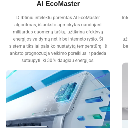
AI EcoMaster
Dirbtiniu intelektu paremtas AI EcoMaster
Int
algoritmas, iš anksto apmokytas naudojant
milijardus duomenų taškų, užtikrina efektyvų
energijos valdymą net ir be interneto ryšio. Ši
už
sistema tiksliai palaiko nustatytą temperatūrą, iš
be
anksto prognozuoja veikimo poreikius ir padeda
sutaupyti iki 30 % daugiau energijos.