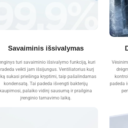
Savaiminis išsivalymas
renginys turi savaiminio išsivalymo funkciją, kuri
Vėsinimo
radeda veikti jam išsijungus. Ventiliatorius kurį
drėgm
iką sukasi priešinga kryptimi, taip pašalindamas
kontro
kondensatą. Tai padeda išvengti bakterijų
padeda iš
kaupimosi, palaiko vidinį sausumą ir prailgina
per
įrenginio tarnavimo laiką.