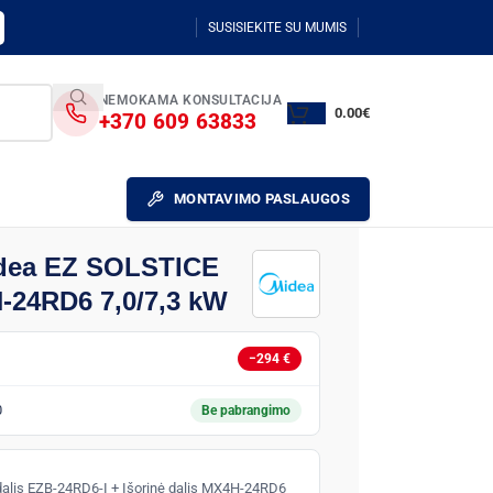
SUSISIEKITE SU MUMIS
NEMOKAMA KONSULTACIJA
0.00
€
+370 609 63833
MONTAVIMO PASLAUGOS
idea EZ SOLSTICE
-24RD6 7,0/7,3 kW
−294 €
0
Be pabrangimo
 dalis EZB-24RD6-I + Išorinė dalis MX4H-24RD6