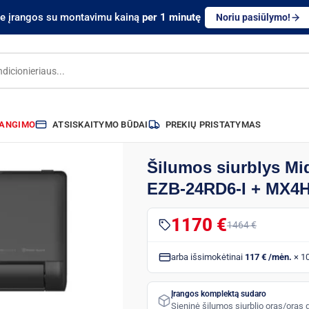
te įrangos su montavimu kainą
per 1 minutę
Noriu pasiūlymo!
RANGIMO
ATSISKAITYMO BŪDAI
PREKIŲ PRISTATYMAS
Šilumos siurblys M
EZB-24RD6-I + MX4H
1170 €
1464 €
arba išsimokėtinai
117 € /mėn.
× 1
Įrangos komplektą sudaro
Sieninė šilumos siurblio oras/oras