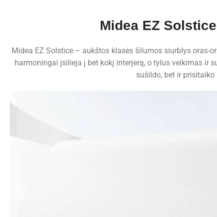
Midea EZ Solstice
Midea EZ Solstice – aukštos klasės šilumos siurblys oras-ora
harmoningai įsilieja į bet kokį interjerą, o tylus veikimas 
sušildo, bet ir prisitai