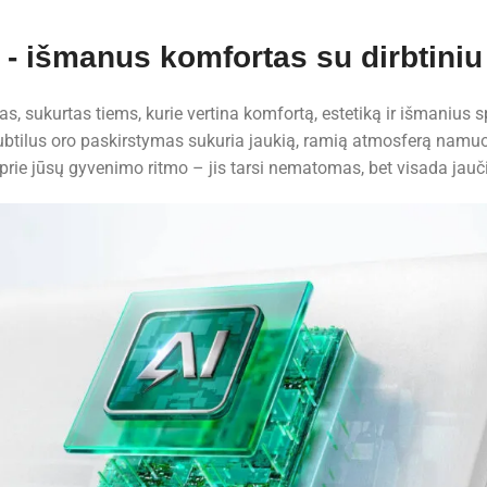
 - išmanus komfortas su dirbtiniu 
s, sukurtas tiems, kurie vertina komfortą, estetiką ir išmanius 
ir subtilus oro paskirstymas sukuria jaukią, ramią atmosferą namu
ko prie jūsų gyvenimo ritmo – jis tarsi nematomas, bet visada jau