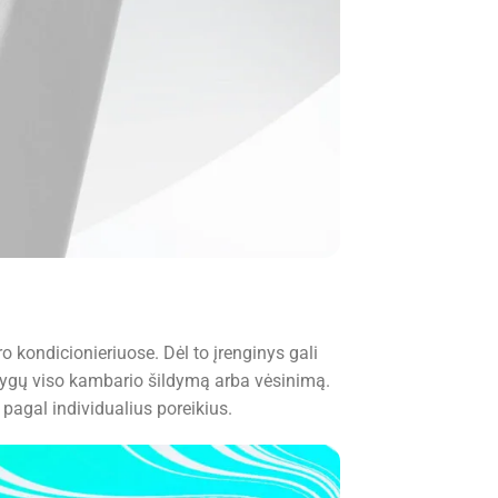
 kondicionieriuose. Dėl to įrenginys gali
tolygų viso kambario šildymą arba vėsinimą.
i pagal individualius poreikius.