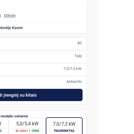
)
·
Etiketė
otuvėje Kaune
80
Taip
7.0/7.3 kW
Antracito
i įrenginį su kitais
W
5,0/5,4 kW
7,0/7,3 kW
2
5€
iki
60
m
|
-290€
PASIRINKTAS