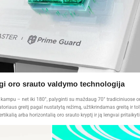
i oro srauto valdymo technologija
kampu – net iki 180°, palyginti su maždaug 70° tradiciniuose oro
atoriaus greitį pagal nustatytą režimą, užtikrindamas greitą ir 
tikalią arba horizontalią oro srauto kryptį ir ją lengvai pritaikyt