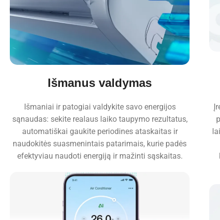
Išmanus valdymas
Išmaniai ir patogiai valdykite savo energijos
Į
sąnaudas: sekite realaus laiko taupymo rezultatus,
p
automatiškai gaukite periodines ataskaitas ir
la
naudokitės suasmenintais patarimais, kurie padės
efektyviau naudoti energiją ir mažinti sąskaitas.