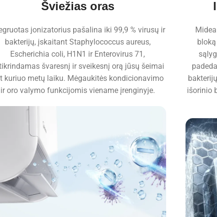
Šviežias oras
egruotas jonizatorius pašalina iki 99,9 % virusų ir
Midea 
bakterijų, įskaitant Staphylococcus aureus,
bloką
Escherichia coli, H1N1 ir Enterovirus 71,
sąlyg
tikrindamas švaresnį ir sveikesnį orą jūsų šeimai
padeda
t kuriuo metų laiku. Mėgaukitės kondicionavimo
bakterij
ir oro valymo funkcijomis viename įrenginyje.
išorinio 