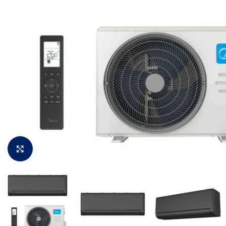
Padidinti vaizdą