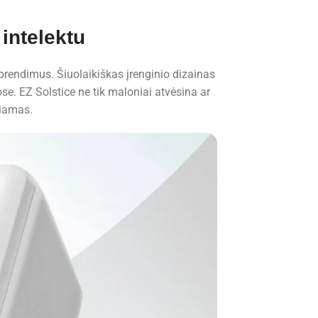
intelektu
sprendimus. Šiuolaikiškas įrenginio dizainas
ose. EZ Solstice ne tik maloniai atvėsina ar
čiamas.