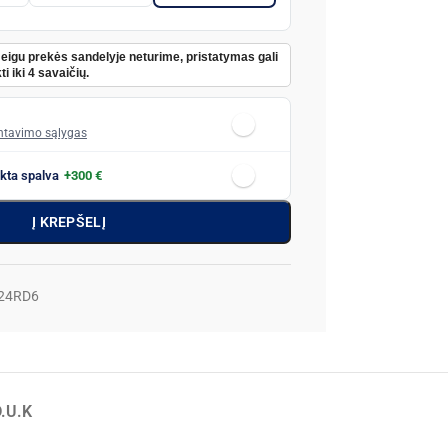
Jeigu prekės sandelyje neturime, pristatymas gali
ti iki 4 savaičių.
tavimo sąlygas
nkta spalva
+300 €
Į KREPŠELĮ
-24RD6
.U.K