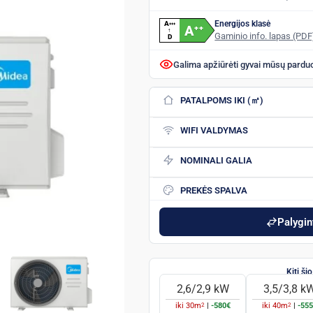
Energijos klasė
A
+
+
+
A
+
+
↑
Gaminio info. lapas (PDF
D
Galima apžiūrėti gyvai mūsų pardu
PATALPOMS IKI (㎡)
WIFI VALDYMAS
NOMINALI GALIA
PREKĖS SPALVA
Palygint
2,6/2,9 kW
3,5/3,8 k
2
2
iki
30
m
|
-580€
iki
40
m
|
-55