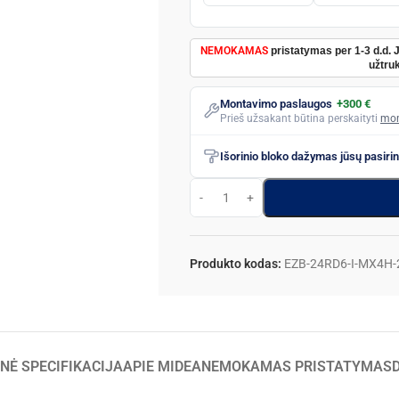
NEMOKAMAS
pristatymas per 1-3 d.d. 
užtruk
Montavimo paslaugos
+300 €
Prieš užsakant būtina perskaityti
mon
Išorinio bloko dažymas jūsų pasiri
Produkto kodas:
EZB-24RD6-I-MX4H
NĖ SPECIFIKACIJA
APIE MIDEA
NEMOKAMAS PRISTATYMAS
D