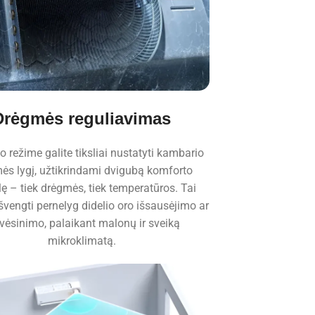
Drėgmės reguliavimas
 režime galite tiksliai nustatyti kambario
ės lygį, užtikrindami dvigubą komforto
lę – tiek drėgmės, tiek temperatūros. Tai
vengti pernelyg didelio oro išsausėjimo ar
vėsinimo, palaikant malonų ir sveiką
mikroklimatą.