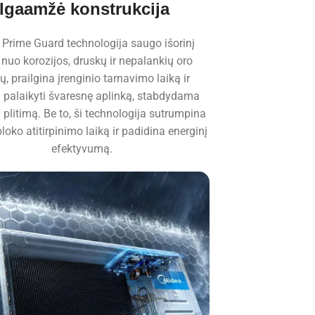
Ilgaamžė konstrukcija
Prime Guard technologija saugo išorinį
 nuo korozijos, druskų ir nepalankių oro
ų, prailgina įrenginio tarnavimo laiką ir
 palaikyti švaresnę aplinką, stabdydama
ų plitimą. Be to, ši technologija sutrumpina
bloko atitirpinimo laiką ir padidina energinį
efektyvumą.