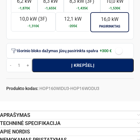
6,2 kW
8,3 kW
8,3 kW (3F)
10,0 kW
-1,870€
-1,655€
-1,435€
-1,530€
10,0 kW (3F)
12,1 kW
16,0 kW
-1,310€
-205€
PASIRINKTAS
Išorinio bloko dažymas jūsų pasirinkta spalva
+300 €
Į KREPŠELĮ
Produkto kodas:
HOP160WIDU3-HOP16WODU3
APRAŠYMAS
TECHNINĖ SPECIFIKACIJA
APIE NORDIS
NEMOKAMAS PRISTATYMAS