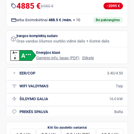
4885 €
6980 €
−2095 €
arba išsimokėtinai
488.5 € /mėn.
× 10
Be pabrangimo
Įrangos komplektą sudaro
Oras-vanduo šilumos siurblio vidinė dalis + išorinė dalis
Energijos klasė
A
+
+
+
A
+
+
+
↑
Gaminio info. lapas (PDF)
·
Etiketė
D
EER/COP
3.40/4.50
WIFI VALDYMAS
Taip
ŠILDYMO GALIA
16.0 kW
PREKĖS SPALVA
Balta