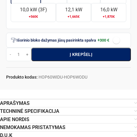
10,0 kW (3F)
12,1 kW
16,0 kW
+560€
+1,665€
+1,870€
Išorinio bloko dažymas jūsų pasirinkta spalva
+300 €
Į KREPŠELĮ
Produkto kodas:
HOP60WIDU-HOP6WODU
APRAŠYMAS
TECHNINĖ SPECIFIKACIJA
APIE NORDIS
NEMOKAMAS PRISTATYMAS
D.U.K