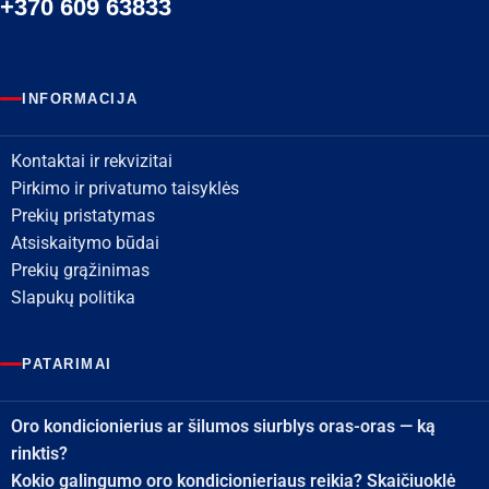
+370 609 63833
INFORMACIJA
Kontaktai ir rekvizitai
Pirkimo ir privatumo taisyklės
Prekių pristatymas
Atsiskaitymo būdai
Prekių grąžinimas
Slapukų politika
PATARIMAI
Oro kondicionierius ar šilumos siurblys oras-oras — ką
rinktis?
Kokio galingumo oro kondicionieriaus reikia? Skaičiuoklė