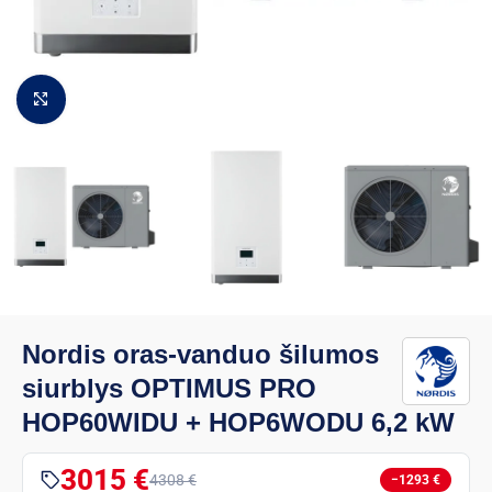
Padidinti vaizdą
Nordis oras-vanduo šilumos
siurblys OPTIMUS PRO
HOP60WIDU + HOP6WODU 6,2 kW
3015 €
4308 €
−1293 €