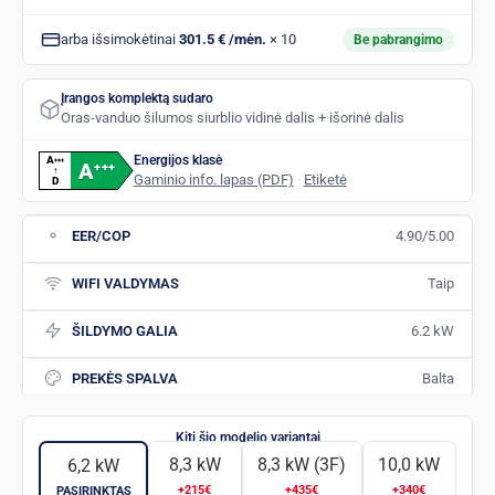
arba išsimokėtinai
301.5 € /mėn.
× 10
Be pabrangimo
Įrangos komplektą sudaro
Oras-vanduo šilumos siurblio vidinė dalis + išorinė dalis
Energijos klasė
A
+
+
+
A
+
+
+
↑
Gaminio info. lapas (PDF)
·
Etiketė
D
EER/COP
4.90/5.00
WIFI VALDYMAS
Taip
ŠILDYMO GALIA
6.2 kW
PREKĖS SPALVA
Balta
8,3 kW
8,3 kW (3F)
10,0 kW
6,2 kW
+215€
+435€
+340€
PASIRINKTAS