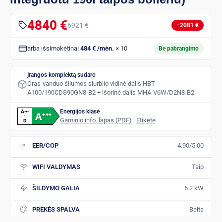
4840 €
6921 €
−2081 €
arba išsimokėtinai
484 € /mėn.
× 10
Be pabrangimo
Įrangos komplektą sudaro
Oras-vanduo šilumos siurblio vidinė dalis HBT-
A100/190CDS90GN8-B2 + išorinė dalis MHA-V6W/D2N8-B2
Energijos klasė
A
+
+
+
A
+
+
+
↑
Gaminio info. lapas (PDF)
·
Etiketė
D
EER/COP
4.90/5.00
WIFI VALDYMAS
Taip
ŠILDYMO GALIA
6.2 kW
PREKĖS SPALVA
Balta