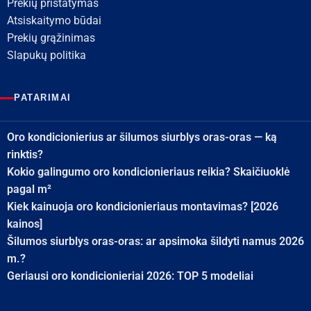
Prekių pristatymas
Atsiskaitymo būdai
Prekių grąžinimas
Slapukų politika
PATARIMAI
Oro kondicionierius ar šilumos siurblys oras-oras — ką
rinktis?
Kokio galingumo oro kondicionieriaus reikia? Skaičiuoklė
pagal m²
Kiek kainuoja oro kondicionieriaus montavimas? [2026
kainos]
Šilumos siurblys oras-oras: ar apsimoka šildyti namus 2026
m.?
Geriausi oro kondicionieriai 2026: TOP 5 modeliai