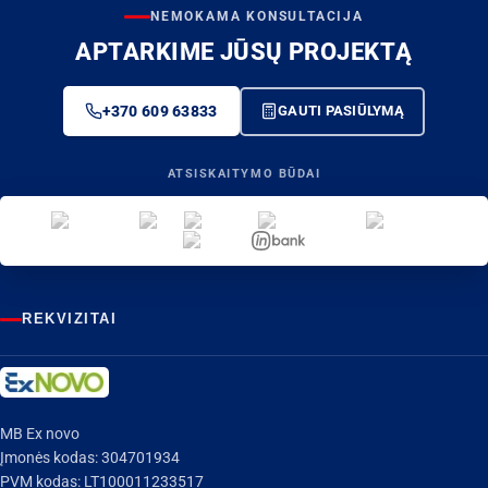
NEMOKAMA KONSULTACIJA
APTARKIME JŪSŲ PROJEKTĄ
+370 609 63833
GAUTI PASIŪLYMĄ
ATSISKAITYMO BŪDAI
REKVIZITAI
MB Ex novo
Įmonės kodas: 304701934
PVM kodas: LT100011233517