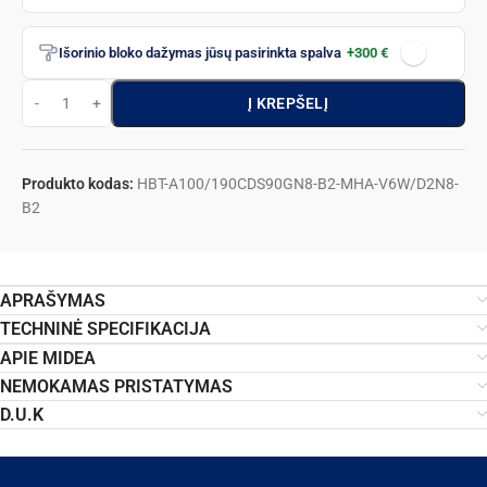
Išorinio bloko dažymas jūsų pasirinkta spalva
+300 €
Į KREPŠELĮ
Produkto kodas:
HBT-A100/190CDS90GN8-B2-MHA-V6W/D2N8-
B2
APRAŠYMAS
TECHNINĖ SPECIFIKACIJA
APIE MIDEA
NEMOKAMAS PRISTATYMAS
D.U.K