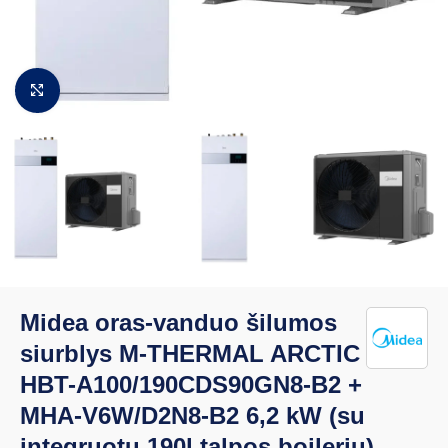
Padidinti vaizdą
Midea oras-vanduo šilumos
siurblys M-THERMAL ARCTIC
HBT-A100/190CDS90GN8-B2 +
MHA-V6W/D2N8-B2 6,2 kW (su
integruotu 190l talpos boileriu)