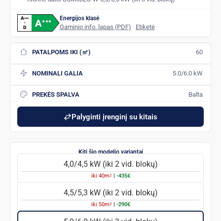
Energijos klasė
A
+
+
+
A
+
+
+
↑
Gaminio info. lapas (PDF)
·
Etiketė
D
PATALPOMS IKI (㎡)
60
NOMINALI GALIA
5.0/6.0 kW
PREKĖS SPALVA
Balta
Palyginti įrenginį su kitais
4,0/4,5 kW (iki 2 vid. blokų)
2
iki
40
m
|
-435€
4,5/5,3 kW (iki 2 vid. blokų)
2
iki
50
m
|
-290€