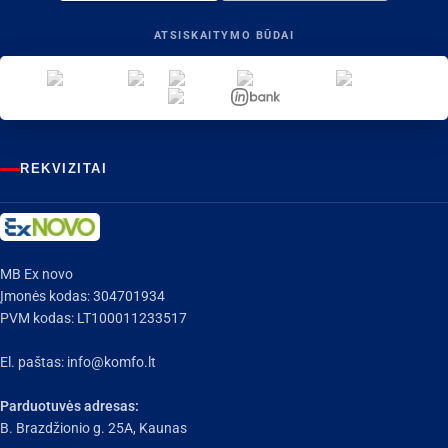
ATSISKAITYMO BŪDAI
REKVIZITAI
MB Ex novo
Įmonės kodas: 304701934
PVM kodas: LT100011233517
El. paštas:
info@komfo.lt
Parduotuvės adresas:
B. Brazdžionio g. 25A, Kaunas