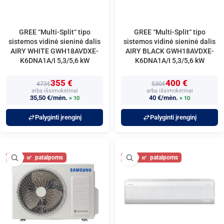
GREE “Multi-Split“ tipo
GREE “Multi-Split“ tipo
sistemos vidinė sieninė dalis
sistemos vidinė sieninė dalis
AIRY WHITE GWH18AVDXE-
AIRY BLACK GWH18AVDXE-
K6DNA1A/I 5,3/5,6 kW
K6DNA1A/I 5,3/5,6 kW
355 €
400 €
473€
530€
arba išsimokėtinai
arba išsimokėtinai
35,50 €/mėn.
40 €/mėn.
× 10
× 10
Palyginti įrenginį
Palyginti įrenginį
60
60