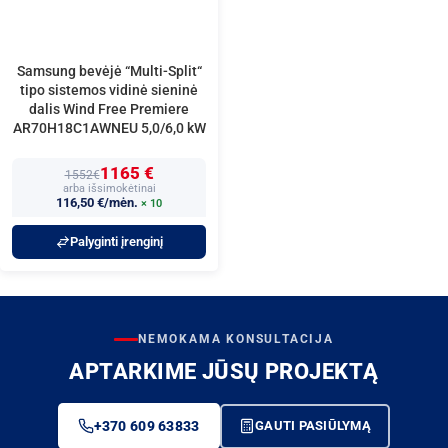
Samsung bevėjė “Multi-Split“
tipo sistemos vidinė sieninė
dalis Wind Free Premiere
AR70H18C1AWNEU 5,0/6,0 kW
1165 €
1552€
arba išsimokėtinai
116,50 €/mėn.
× 10
Palyginti įrenginį
NEMOKAMA KONSULTACIJA
APTARKIME JŪSŲ PROJEKTĄ
+370 609 63833
GAUTI PASIŪLYMĄ