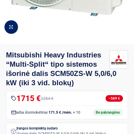
Padidinti vaizdą
Mitsubishi Heavy Industries
“Multi-Split“ tipo sistemos
išorinė dalis SCM50ZS-W 5,0/6,0
kW (iki 3 vid. blokų)
1715 €
2284 €
−569 €
arba išsimokėtinai
171.5 € /mėn.
× 10
Be pabrangimo
Įrangos komplektą sudaro
Išorinė dalis SCM50ZS-W 5,0/6,0 kW (iki 3 vid. blokų)