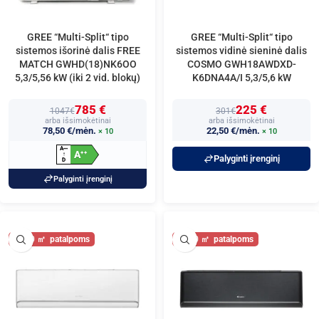
GREE “Multi-Split“ tipo
GREE “Multi-Split“ tipo
sistemos išorinė dalis FREE
sistemos vidinė sieninė dalis
MATCH GWHD(18)NK6OO
COSMO GWH18AWDXD-
5,3/5,56 kW (iki 2 vid. blokų)
K6DNA4A/I 5,3/5,6 kW
785 €
225 €
1047€
301€
arba išsimokėtinai
arba išsimokėtinai
78,50 €/mėn.
22,50 €/mėn.
× 10
× 10
A
+
+
+
A
+
+
↑
Palyginti įrenginį
D
Palyginti įrenginį
60
60