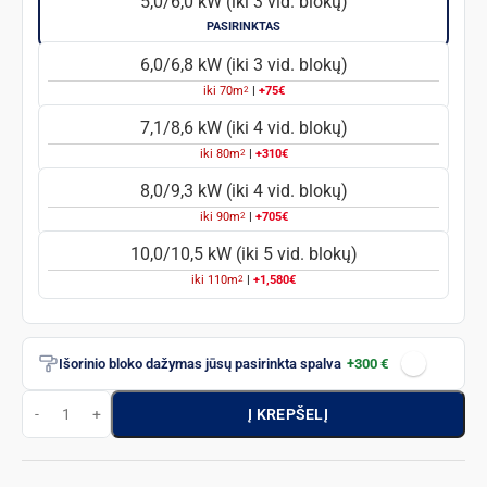
5,0/6,0 kW (iki 3 vid. blokų)
PASIRINKTAS
6,0/6,8 kW (iki 3 vid. blokų)
2
iki
70
m
|
+75€
7,1/8,6 kW (iki 4 vid. blokų)
2
iki
80
m
|
+310€
8,0/9,3 kW (iki 4 vid. blokų)
2
iki
90
m
|
+705€
10,0/10,5 kW (iki 5 vid. blokų)
2
iki
110
m
|
+1,580€
Išorinio bloko dažymas jūsų pasirinkta spalva
+300 €
Į KREPŠELĮ