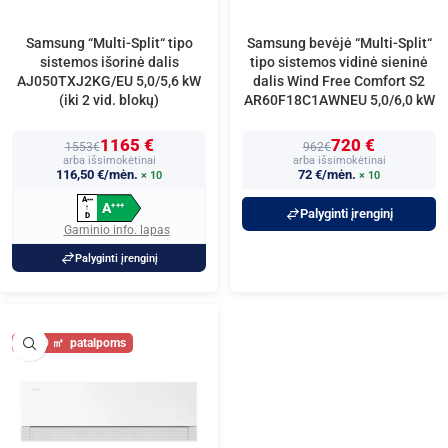
Samsung “Multi-Split“ tipo
Samsung bevėjė “Multi-Split“
sistemos išorinė dalis
tipo sistemos vidinė sieninė
AJ050TXJ2KG/EU 5,0/5,6 kW
dalis Wind Free Comfort S2
(iki 2 vid. blokų)
AR60F18C1AWNEU 5,0/6,0 kW
1165 €
720 €
1553€
962€
arba išsimokėtinai
arba išsimokėtinai
116,50 €/mėn.
72 €/mėn.
× 10
× 10
A
+
+
+
A
+
+
+
↑
Palyginti įrenginį
D
Gaminio info. lapas
Palyginti įrenginį
60