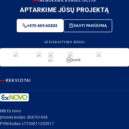
NEMOKAMA KONSULTACIJA
APTARKIME JŪSŲ PROJEKTĄ
+370 609 63833
GAUTI PASIŪLYMĄ
ATSISKAITYMO BŪDAI
REKVIZITAI
MB Ex novo
Įmonės kodas: 304701934
PVM kodas: LT100011233517