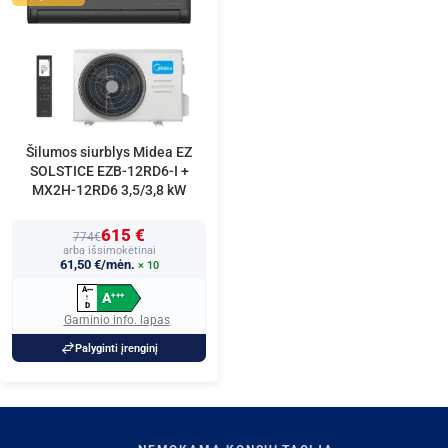
Šilumos siurblys Midea EZ
SOLSTICE EZB-12RD6-I +
MX2H-12RD6 3,5/3,8 kW
615 €
774€
arba išsimokėtinai
61,50 €/mėn.
× 10
A
+
+
+
A
+
+
+
↑
D
Gaminio info. lapas
Palyginti įrenginį