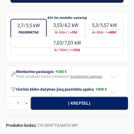
3,53/4,2 kW
5,3/5,57 kW
2,7/3,5 kW
2
2
PASIRINKTAS
iki
60
m
|
+35€
iki
80
m
|
+480€
7,03/7,03 kW
2
iki
100
m
|
+705€
Montavimo paslaugos
+250 €
Prieš užsakant būtina perskaityti
montavimo sąlygas
Išorinio bloko dažymas jūsų pasirinkta spalva
+300 €
Į KREPŠELĮ
Produkto kodas:
CH-S09FTXAM2S-WP