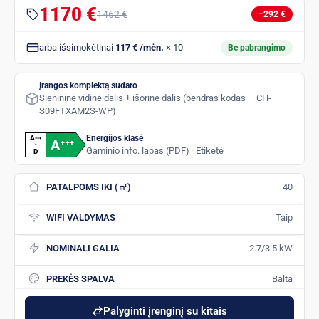
1170 €
1462 €
−292 €
arba išsimokėtinai
117 € /mėn.
× 10
Be pabrangimo
Įrangos komplektą sudaro
Sienininė vidinė dalis + išorinė dalis (bendras kodas – CH-
S09FTXAM2S-WP)
Energijos klasė
A
+
+
+
A
+
+
+
↑
Gaminio info. lapas (PDF)
·
Etiketė
D
PATALPOMS IKI (㎡)
40
WIFI VALDYMAS
Taip
NOMINALI GALIA
2.7/3.5 kW
PREKĖS SPALVA
Balta
Palyginti įrenginį su kitais