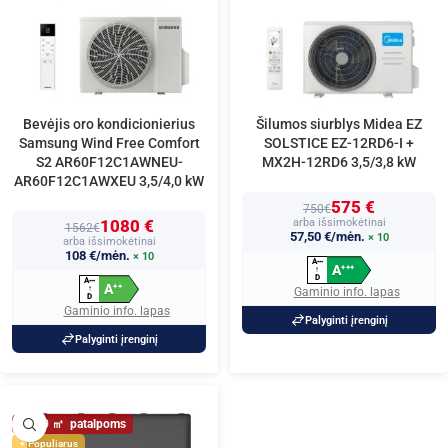
Bevėjis oro kondicionierius
Šilumos siurblys Midea EZ
Samsung Wind Free Comfort
SOLSTICE EZ-12RD6-I +
S2 AR60F12C1AWNEU-
MX2H-12RD6 3,5/3,8 kW
AR60F12C1AWXEU 3,5/4,0 kW
575 €
750€
1080 €
arba išsimokėtinai
1562€
57,50 €/mėn.
× 10
arba išsimokėtinai
108 €/mėn.
× 10
A
+
+
+
A
+
+
+
↑
D
A
+
+
+
A
+
+
↑
Gaminio info. lapas
D
Gaminio info. lapas
Palyginti įrenginį
Palyginti įrenginį
40
Populiarus