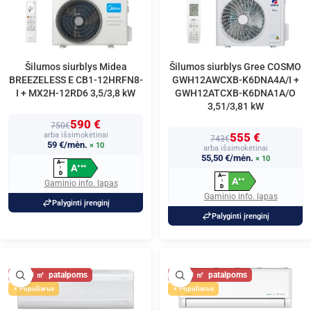
Šilumos siurblys Midea
Šilumos siurblys Gree COSMO
BREEZELESS E CB1-12HRFN8-
GWH12AWCXB-K6DNA4A/I +
I + MX2H-12RD6 3,5/3,8 kW
GWH12ATCXB-K6DNA1A/O
3,51/3,81 kW
590 €
750€
arba išsimokėtinai
555 €
743€
59 €/mėn.
× 10
arba išsimokėtinai
55,50 €/mėn.
× 10
A
+
+
+
A
+
+
+
↑
D
A
+
+
+
A
+
+
↑
Gaminio info. lapas
D
Gaminio info. lapas
Palyginti įrenginį
Palyginti įrenginį
40
40
Populiarus
Populiarus