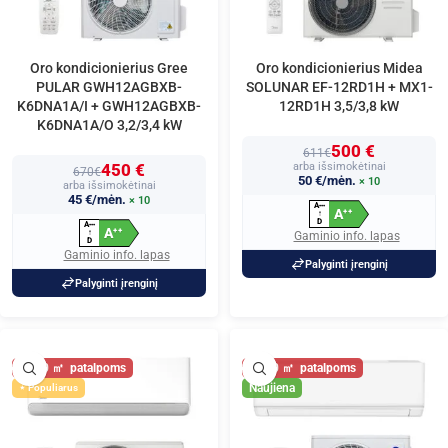
Oro kondicionierius Gree
Oro kondicionierius Midea
PULAR GWH12AGBXB-
SOLUNAR EF-12RD1H + MX1-
K6DNA1A/I + GWH12AGBXB-
12RD1H 3,5/3,8 kW
K6DNA1A/O 3,2/3,4 kW
500 €
611€
450 €
arba išsimokėtinai
670€
50 €/mėn.
× 10
arba išsimokėtinai
45 €/mėn.
× 10
A
+
+
+
A
+
+
↑
D
A
+
+
+
A
+
+
↑
Gaminio info. lapas
D
Gaminio info. lapas
Palyginti įrenginį
Palyginti įrenginį
40
40
Naujiena
Populiarus