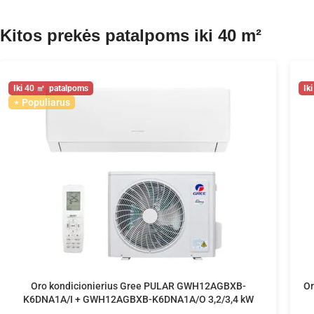
Kitos prekės patalpoms iki 40 m²
40
Populiarus
Oro kondicionierius Gree PULAR GWH12AGBXB-
Or
K6DNA1A/I + GWH12AGBXB-K6DNA1A/O 3,2/3,4 kW