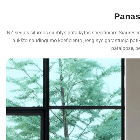
Panaso
NZ serijos šilumos siurblys pritaikytas specifiniam Šiaurės re
aukšto naudingumo koeficiento įrenginys garantuoja pat
patalpose, b