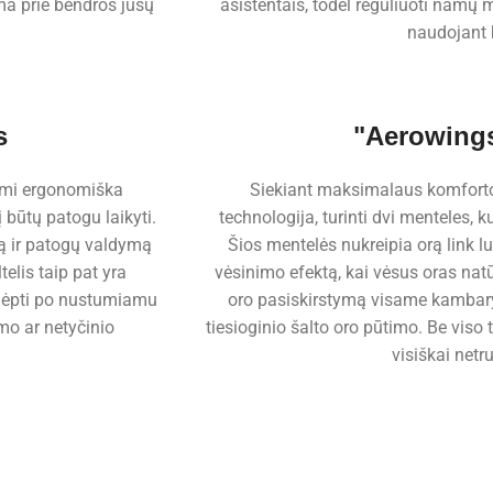
ama prie bendros jūsų
asistentais, todėl reguliuoti namų 
naudojant
s
"Aerowings
ymi ergonomiška
Siekiant maksimalaus komforto
 būtų patogu laikyti.
technologija, turinti dvi menteles, ku
vą ir patogų valdymą
Šios mentelės nukreipia orą link 
elis taip pat yra
vėsinimo efektą, kai vėsus oras natūr
slėpti po nustumiamu
oro pasiskirstymą visame kambar
mo ar netyčinio
tiesioginio šalto oro pūtimo. Be viso to
visiškai netr