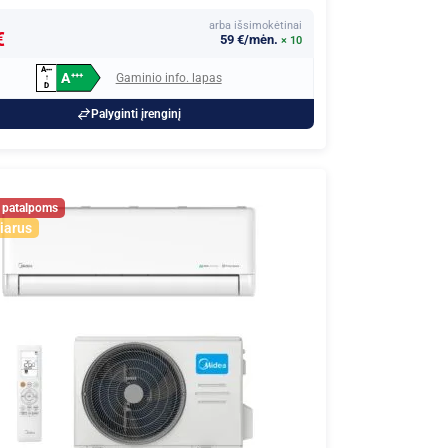
arba išsimokėtinai
€
59 €/mėn.
× 10
A
+
+
+
A
Gaminio info. lapas
+
+
+
↑
D
Palyginti įrenginį
iarus