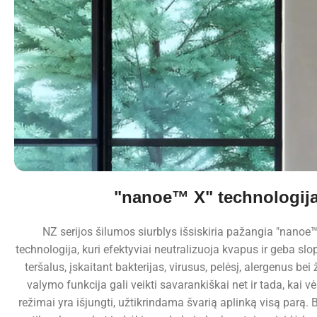
"nanoe™ X" technologij
NZ serijos šilumos siurblys išsiskiria pažangia "nanoe
technologija, kuri efektyviai neutralizuoja kvapus ir geba slop
teršalus, įskaitant bakterijas, virusus, pelėsį, alergenus bei
valymo funkcija gali veikti savarankiškai net ir tada, kai 
režimai yra išjungti, užtikrindama švarią aplinką visą parą. B