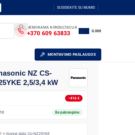
SUSISIEKITE SU MUMIS
NEMOKAMA KONSULTACIJA
0.00
€
+370 609 63833
MONTAVIMO PASLAUGOS
nasonic NZ CS-
5YKE 2,5/3,4 kW
−416 €
10
Be pabrangimo
-1 + Išorinė dalis CU-NZ25YKE