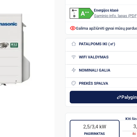
Energijos klasė
A
+
+
+
A
+
+
↑
Gaminio info. lapas (PDF
D
Galima apžiūrėti gyvai mūsų pardu
PATALPOMS IKI (㎡)
WIFI VALDYMAS
NOMINALI GALIA
PREKĖS SPALVA
Palygint
3
2,5/3,4 kW
PASIRINKTAS
ik