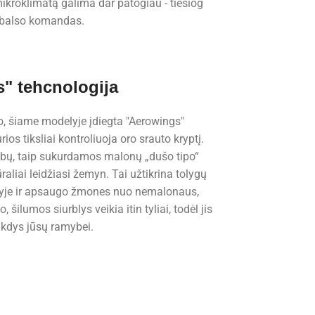
mikroklimatą galima dar patogiau - tiesiog
 balso komandas.
" tehcnologija
, šiame modelyje įdiegta "Aerowings"
rios tiksliai kontroliuoja oro srauto kryptį.
lubų, taip sukurdamos malonų „dušo tipo“
aliai leidžiasi žemyn. Tai užtikrina tolygų
yje ir apsaugo žmones nuo nemalonaus,
, šilumos siurblys veikia itin tyliai, todėl jis
ukdys jūsų ramybei.