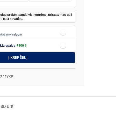
Jeigu prekės sandelyje neturime, pristatymas gali
ti iki 4 savaičių.
tavimo sąlygas
nkta spalva
+300 €
Į KREPŠELĮ
NZ25YKE
AS
D.U.K