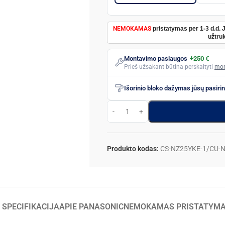
NEMOKAMAS
pristatymas per 1-3 d.d. 
užtruk
Montavimo paslaugos
+250 €
Prieš užsakant būtina perskaityti
mon
Išorinio bloko dažymas jūsų pasiri
Produkto kodas:
CS-NZ25YKE-1/CU-
 SPECIFIKACIJA
APIE PANASONIC
NEMOKAMAS PRISTATYM