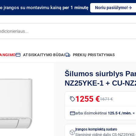
te įrangos su montavimu kainą
per 1 minutę
Noriu pasiūlymo!
RANGIMO
ATSISKAITYMO BŪDAI
PREKIŲ PRISTATYMAS
Šilumos siurblys Pa
NZ25YKE-1 + CU-NZ2
1255 €
1671 €
arba išsimokėtinai
125.5 € /mėn.
× 
Įrangos komplektą sudaro
Sienininė vidinė dalis CS-NZ25YKE