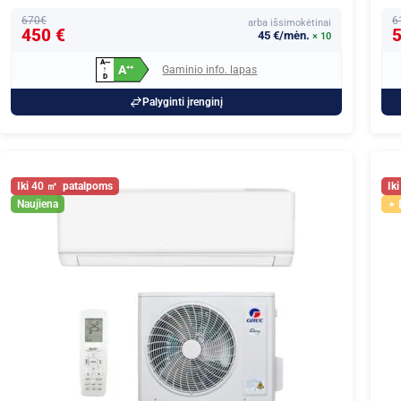
670€
6
arba išsimokėtinai
450 €
5
45 €/mėn.
× 10
A
+
+
+
A
Gaminio info. lapas
+
+
↑
D
Palyginti įrenginį
40
Naujiena