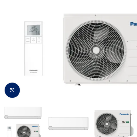
Padidinti vaizdą