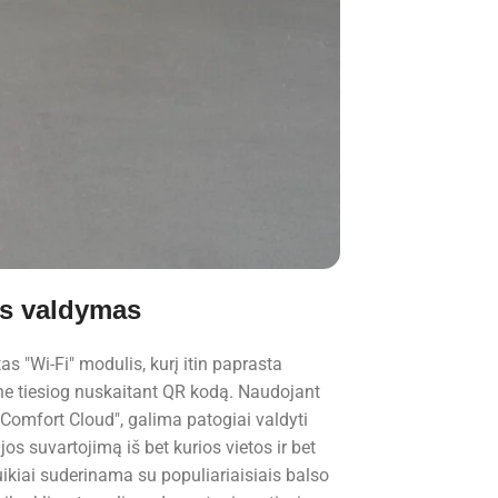
s valdymas
as "Wi-Fi" modulis, kurį itin paprasta
ne tiesiog nuskaitant QR kodą. Naudojant
Comfort Cloud", galima patogiai valdyti
ijos suvartojimą iš bet kurios vietos ir bet
ikiai suderinama su populiariaisiais balso