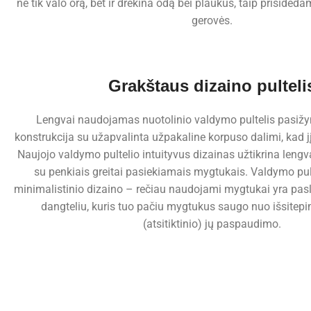
ne tik valo orą, bet ir drėkina odą bei plaukus, taip prisidėd
gerovės.
Grakštaus dizaino pulteli
Lengvai naudojamas nuotolinio valdymo pultelis pasiž
konstrukcija su užapvalinta užpakaline korpuso dalimi, kad jį
Naujojo valdymo pultelio intuityvus dizainas užtikrina leng
su penkiais greitai pasiekiamais mygtukais. Valdymo pult
minimalistinio dizaino – rečiau naudojami mygtukai yra pa
dangteliu, kuris tuo pačiu mygtukus saugo nuo išsitepi
(atsitiktinio) jų paspaudimo.