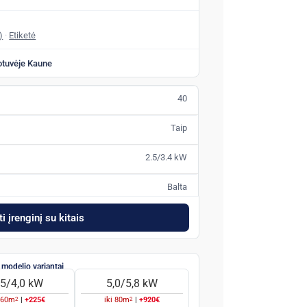
)
·
Etiketė
otuvėje Kaune
40
Taip
2.5/3.4 kW
Balta
i įrenginį su kitais
,5/4,0 kW
5,0/5,8 kW
2
2
i
60
m
|
+225€
iki
80
m
|
+920€