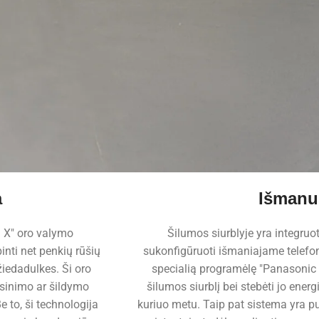
a
Išmanu
™ X" oro valymo
Šilumos siurblyje yra integruot
inti net penkių rūšių
sukonfigūruoti išmaniajame telefo
 žiedadulkes. Ši oro
specialią programėlę "Panasonic 
vėsinimo ar šildymo
šilumos siurblį bei stebėti jo energ
e to, ši technologija
kuriuo metu. Taip pat sistema yra pu