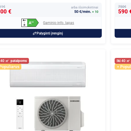
11€
750€
arba išsimokėtinai
00 €
590 
50 €/mėn.
× 10
A
+
+
+
A
Gaminio info. lapas
+
+
↑
D
Palyginti įrenginį
40
40
Populiarus
Popul