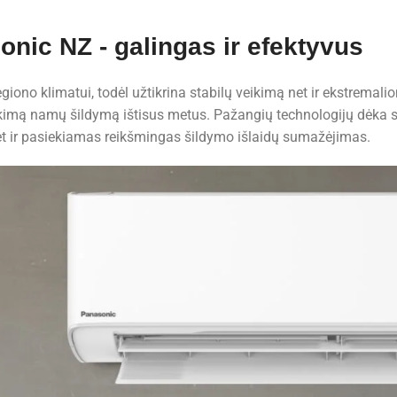
nic NZ - galingas ir efektyvus
giono klimatui, todėl užtikrina stabilų veikimą net ir ekstremali
ikimą namų šildymą ištisus metus. Pažangių technologijų dėka
et ir pasiekiamas reikšmingas šildymo išlaidų sumažėjimas.